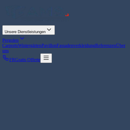
Unsere Dienstleistungen
Pergolen
Carports
Wintergärten
Pavillon
Fassadenverkleidung
Referenzen
Über
uns
FR
Gratis Offerte
Pergolen
Bioklimatische Pergola: der vollständige