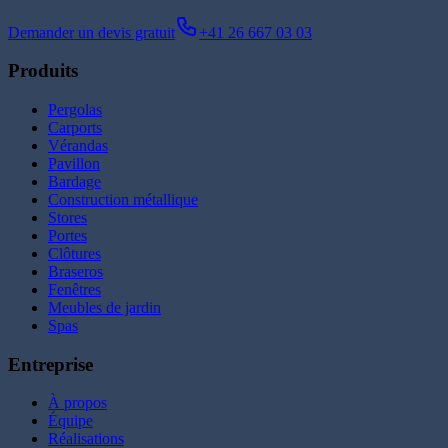
Demander un devis gratuit
+41 26 667 03 03
Produits
Pergolas
Carports
Vérandas
Pavillon
Bardage
Construction métallique
Stores
Portes
Clôtures
Braseros
Fenêtres
Meubles de jardin
Spas
Entreprise
À propos
Équipe
Réalisations