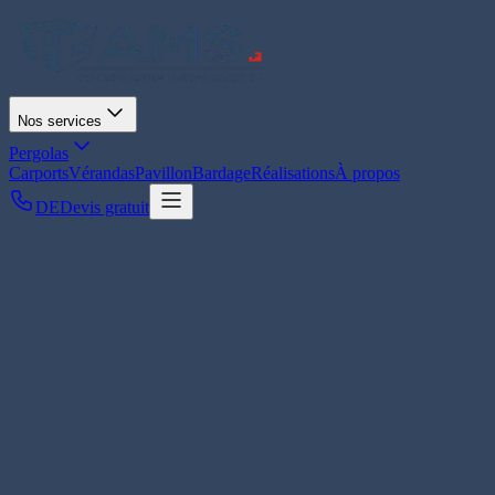
Nos services
Pergolas
Carports
Vérandas
Pavillon
Bardage
Réalisations
À propos
DE
Devis gratuit
Page d'accueil